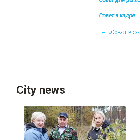
Совет в кадре
«Совет в с
City news