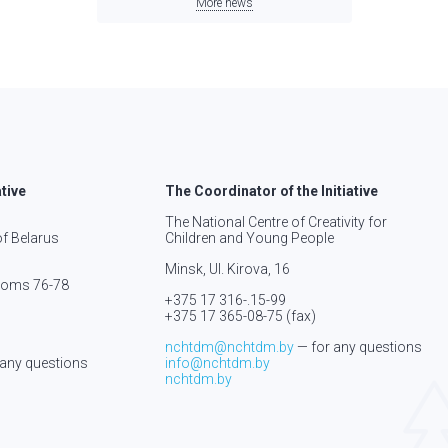
More news
ative
The Coordinator of the Initiative
The National Centre of Creativity for
of Belarus
Children and Young People
Minsk, Ul. Kirova, 16
rooms 76-78
+375 17 316-.15-
99
+375 17 365-08-75
(fax)
nchtdm@nchtdm.by
— for any questions
 any questions
info@nchtdm.by
nchtdm.by