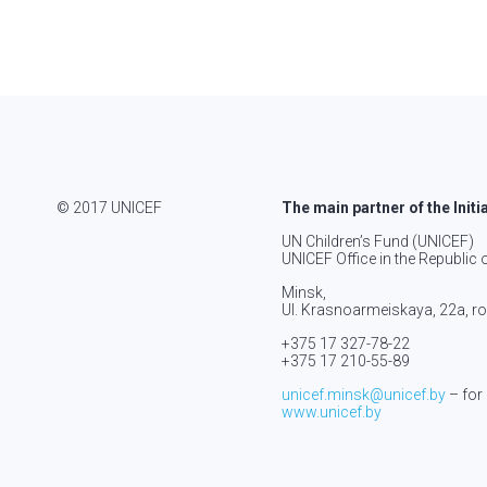
© 2017 UNICEF
The main partner of the Initi
UN Children’s Fund (UNICEF)
UNICEF Office in the Republic 
Minsk,
Ul. Krasnoarmeiskaya, 22а, 
+375 17 327-78-22
+375 17 210-55-89
unicef.minsk@unicef.by
– for
www.unicef.by