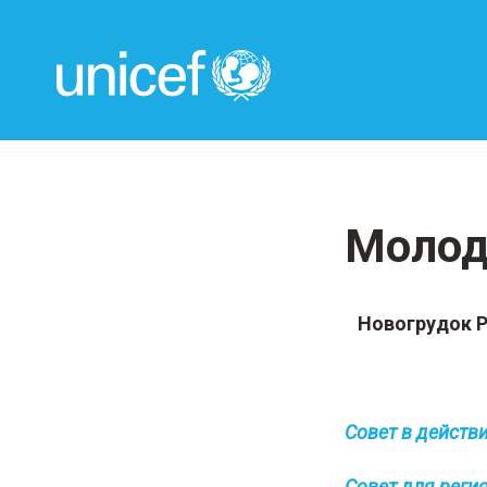
UNICEF
Молод
Новогрудок Р
Совет в действ
Совет для реги