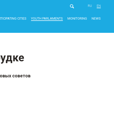
RU
EN
TICIPATING CITIES
YOUTH PARLAMENTS
MONITORING
NEWS
рудке
ковых советов