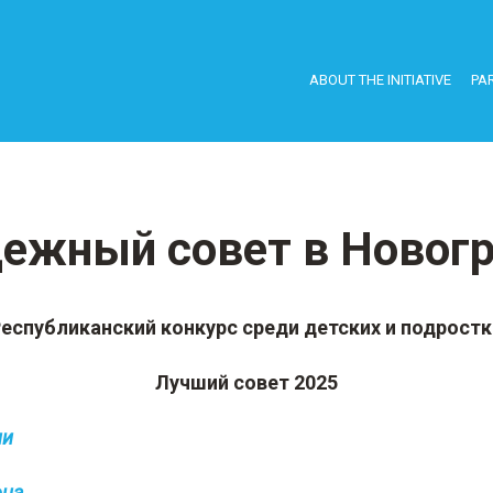
ABOUT THE INITIATIVE
PAR
ежный cовет в Новог
еспубликанский конкурс среди детских и подрост
Лучший совет 2025
ии
она