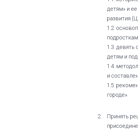
детям» и е
развития (Ц
1.2. основ
подросткам
1.3. девят
детям и под
1.4. метод
и составлен
1.5. рекоме
городе».
Принять ре
присоедине