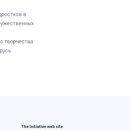
дростков в
дружественных
о творчества
арусь
The Initiative web site