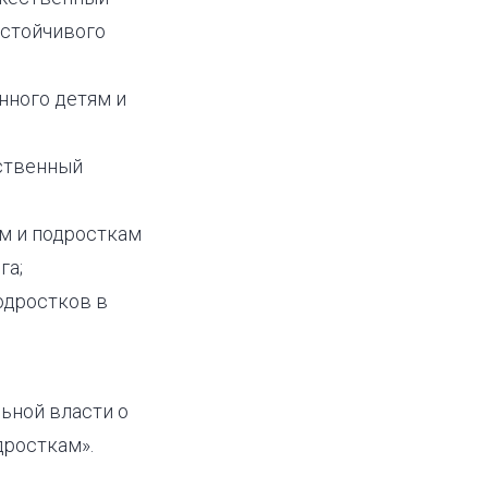
устойчивого
нного детям и
ественный
м и подросткам
га;
одростков в
ьной власти о
дросткам».