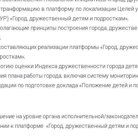
е транформацию в платформу по локализации Целей 
УР) «Город, дружественный детям и подросткам»;
ополагающие принципы построения города, дружестве
;
ь составляющих реализации платформы «Город, друж
росткам»;
ологию оценки Индекса дружественности города детя
ия плана работы города, включая систему мониторин
ндации по подготовке доклада «Положение детей и п
шение на уровне органа исполнительной/законодател
нии к платформе «Город, дружественный детям и по