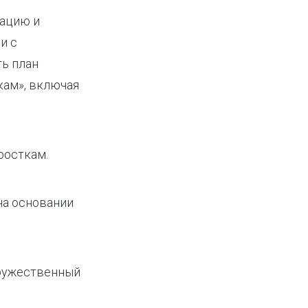
зацию и
и с
ть план
кам», включая
росткам.
на основании
дружественный