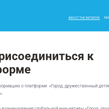
ABOUT THE INITIATIVE
PAR
рисоединиться к
форме
формацию о платформе «Город, дружественный детя
»:
ию возникновения глобальной инициативы «Город, др