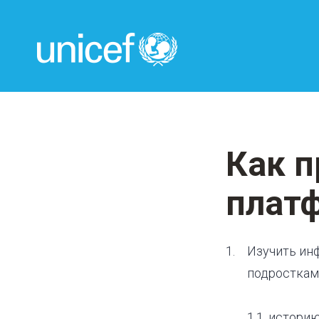
UNICEF
Как п
плат
Изучить ин
подросткам
1.1. истор