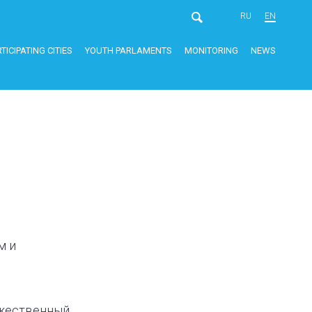
RU
EN
TICIPATING CITIES
YOUTH PARLAMENTS
MONITORING
NEWS
м и
ужественный